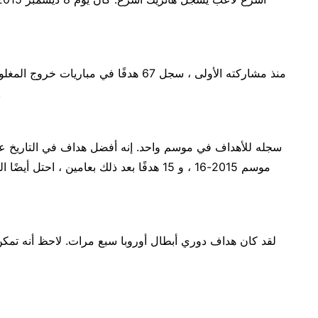
يونايتد ، سجل