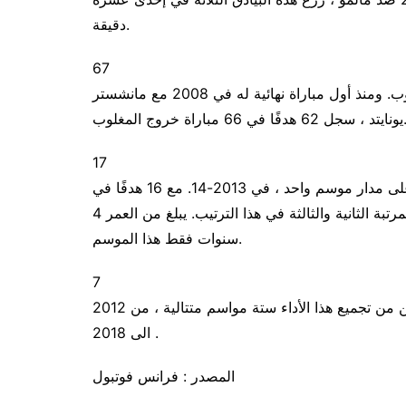
دقيقة.
67
منذ مشاركته الأولى ، سجل 67 هدفًا في مباريات خروج المغلوب. ومنذ أول مباراة نهائية له في 2008 مع مانشستر
 62 هدفًا في 66 مباراة خروج المغلوب.
17
سجله للأهداف في موسم واحد. إنه أفضل هداف في التاريخ على مدار موسم واحد ، في 2013-14. مع 16 هدفًا في
موسم 2015-16 ، و 15 هدفًا بعد ذلك بعامين ، احتل أيضًا المرتبة الثانية والثالثة في هذا الترتيب. يبلغ من العمر 4
سنوات فقط هذا الموسم.
7
لقد كان هداف دوري أبطال أوروبا سبع مرات. لاحظ أنه تمكن من تجميع هذا الأداء ستة مواسم متتالية ، من 2012
الى 2018 .
المصدر : فرانس فوتبول