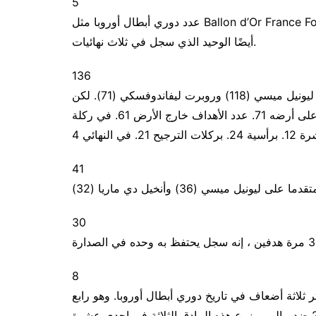
5
عدد دوري أبطال أوروبا مثل Ballon d’Or France Football لمواطن ماديرا. هذا يجعله أنجح لاعب في التاريخ ولكنه
أيضًا الوحيد الذي سجل في ثلاث نهائيات.
136
وهو أفضل هداف في تاريخ دوري أبطال أوروبا متقدما على ليونيل ميسي (118) وروبرت ليفاندوفسكي (71). لكن
البرتغالي لديه سجلات أخرى في هذا الصدد. عدد الأهداف على أرضه 71. عدد الأهداف خارج الأرض 61. في ركلة
41
30
8
 ثلاثة أضعاف في تاريخ دوري أبطال أوروبا. وهو رابع
أسرع لاعب يسجل هاتريك أسرع. كان يوم 8 ديسمبر 2015 ضد مالمو ، زرع هذه البيادق الثلاثة في إحدى عشرة