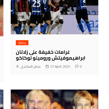
رياضة
غرامات خفيفة على زلاتان
ابراهيموفيتش وروميلو لوكاكو
0
27 April، 2021
عدنان الساعدي