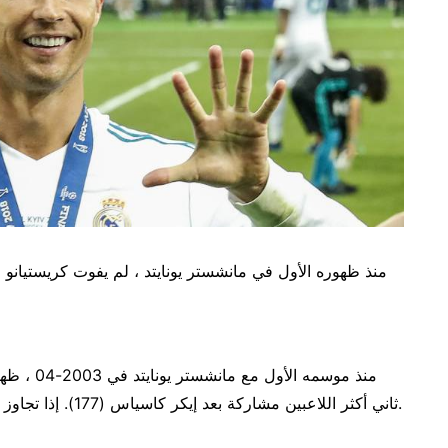
ثاني أكثر اللاعبين مشاركة بعد إيكر كاسياس (177). إذا تجاوز دور الـ16 هذا الموسم ، يمكنه تجاوز الحارس الإسباني.