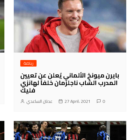
رياضة
بايرن ميونخ الألماني يُعلن عن تعيين
المدرب الشاب ناجلزمان خلفاً لهانزي
فليك
0
27 April، 2021
عدنان الساعدي