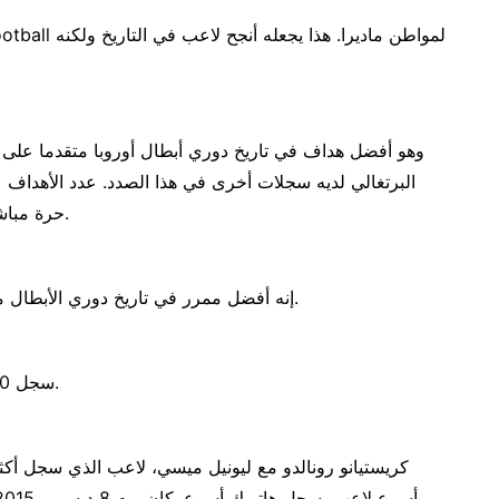
حرة مباشرة 12. برأسية 24. بركلات الترجيح 21. في النهائي 4.
إنه أفضل ممرر في تاريخ دوري الأبطال متقدما على ليونيل ميسي (36) وأنخيل دي ماريا (32).
سجل 30 مرة هدفين ، إنه سجل يحتفظ به وحده في الصدارة.
كريستيانو رونالدو مع ليونيل ميسي، لاعب الذي سجل أكثر