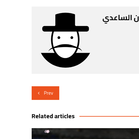
ن الساعدي
Post
Prev
navigation
Related articles