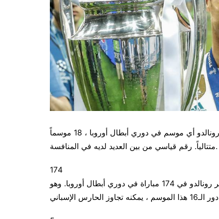
منذ ظهوره الأول في مانشستر يونايتد ، لم يفوت كريستيانو رونالدو أي موسم في دوري أبطال أوروبا ، 18 موسماً
متتالياً. رقم قياسي من بين العديد لديه في المنافسة.
174
منذ موسمه الأول مع مانشستر يونايتد في 2003-04 ، ظهر رونالدو في 174 مباراة في دوري أبطال أوروبا. وهو